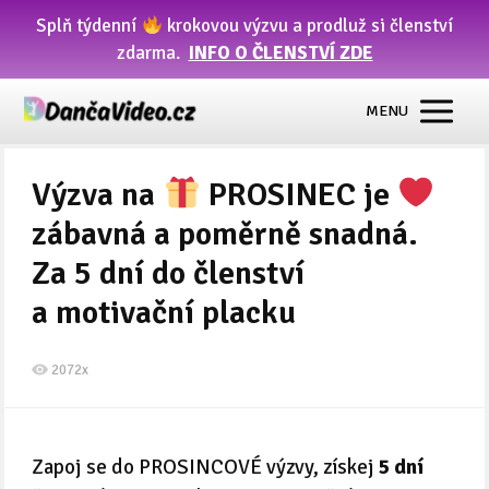
Splň týdenní
krokovou výzvu a prodluž si členství
zdarma.
INFO O ČLENSTVÍ ZDE
MENU
Výzva na
PROSINEC je
zábavná a poměrně snadná.
Za 5 dní do členství
a motivační placku
2072x
Zapoj se do PROSINCOVÉ výzvy, získej
5 dní