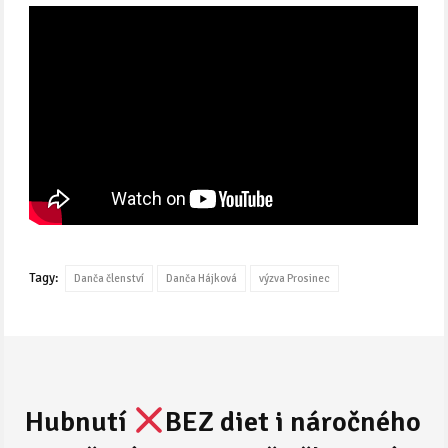
Tagy:
Danča členství
Danča Hájková
výzva Prosinec
Hubnutí
BEZ diet i náročného