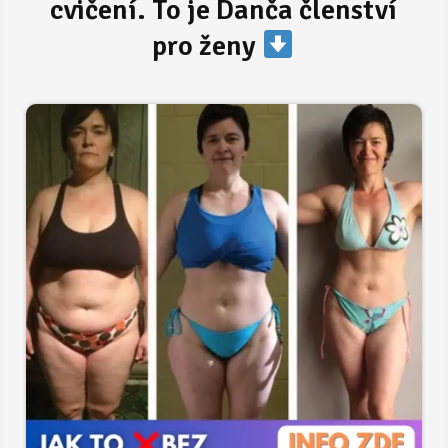
cvičení. To je Danča členství
pro ženy