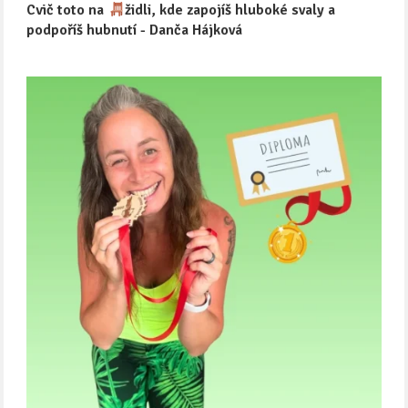
Cvič toto na
židli, kde zapojíš hluboké svaly a
podpoříš hubnutí - Danča Hájková