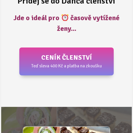
Přidej se do Danča členství
Jde o ideál pro
časově vytížené
ženy...
CENÍK ČLENSTVÍ
Teď sleva 400 Kč a platba na zkoušku