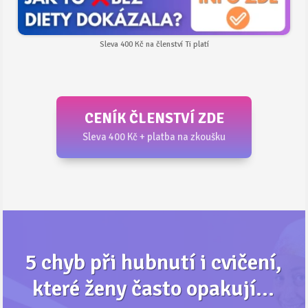
Sleva 400 Kč na členství Ti platí
CENÍK ČLENSTVÍ ZDE
Sleva 400 Kč + platba na zkoušku
5 chyb při hubnutí i cvičení,
které ženy často opakují...