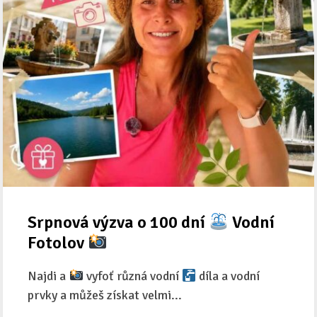
Srpnová výzva o 100 dní
Vodní
Fotolov
Najdi a
vyfoť různá vodní
díla a vodní
prvky a můžeš získat velmi...