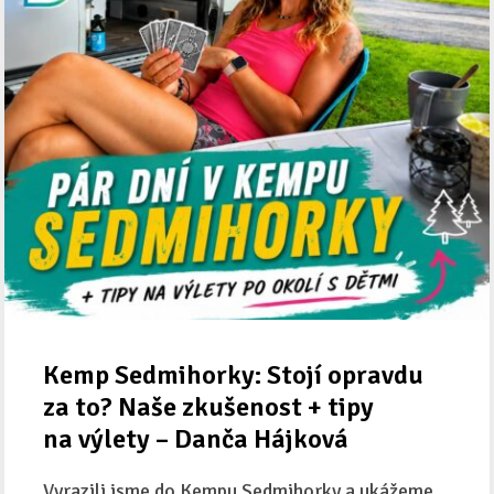
Kemp Sedmihorky: Stojí opravdu
za to? Naše zkušenost + tipy
na výlety – Danča Hájková
Vyrazili jsme do Kempu Sedmihorky a ukážeme