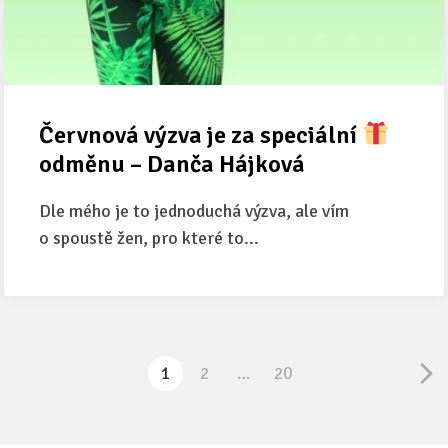
Červnová výzva je za speciální
odměnu – Danča Hájková
Dle mého je to jednoduchá výzva, ale vím
o spoustě žen, pro které to...
1
2
…
20