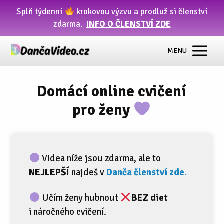
Splň týdenní
krokovou výzvu a prodluž si členství
zdarma.
INFO O ČLENSTVÍ ZDE
MENU
Domácí online cvičení
pro ženy
Videa níže jsou zdarma, ale to
NEJLEPŠÍ
najdeš v
Danča členství zde.
Učím ženy hubnout
BEZ diet
i náročného cvičení.