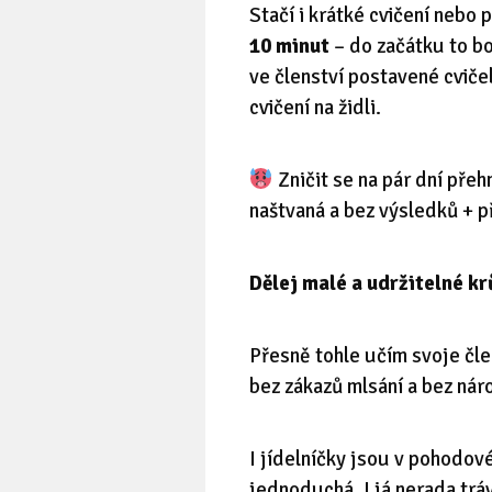
Stačí i krátké cvičení nebo
10 minut
– do začátku to b
ve členství postavené cviče
cvičení na židli.
Zničit se na pár dní pře
naštvaná a bez výsledků + p
Dělej malé a udržitelné kr
Přesně tohle učím svoje čl
bez zákazů mlsání a bez nár
I jídelníčky jsou v pohodo
jednoduchá. I já nerada trá