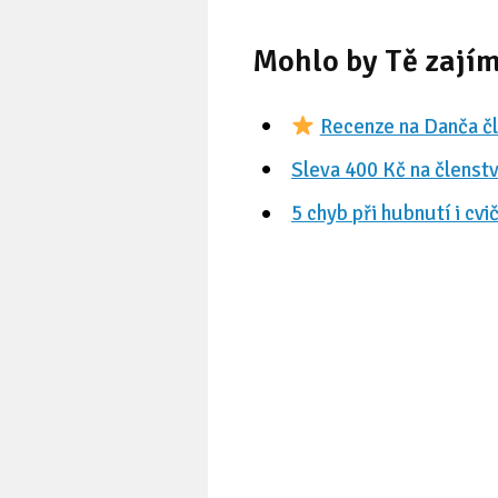
Mohlo by Tě zají
Recenze na Danča čl
Sleva 400 Kč na členstv
5 chyb při hubnutí i cvi