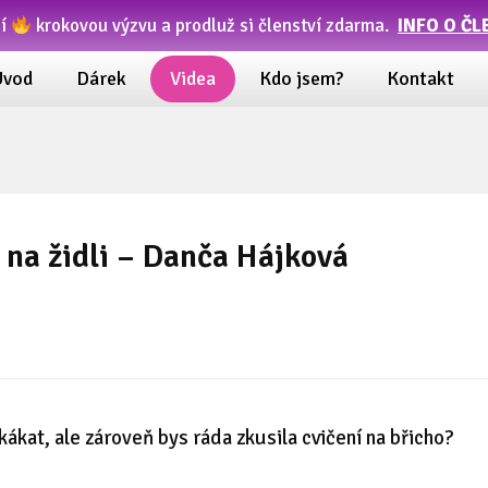
ní
krokovou výzvu a prodluž si členství zdarma.
INFO O ČL
Úvod
Dárek
Videa
Kdo jsem?
Kontakt
 na židli – Danča Hájková
kat, ale zároveň bys ráda zkusila cvičení na břicho?