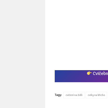
Cvičební
Tagy:
cvičení na židli
cviky na břicho