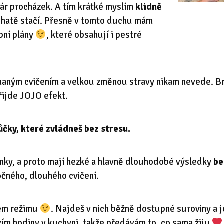
 pár procházek. A tím krátké myslím
klidně
ohatě stačí. Přesně v tomto duchu mám
bní plány
, které obsahují i pestré
hnaným cvičením a velkou změnou stravy nikam nevede. Br
řijde JOJO efekt.
ůčky, které zvládneš bez stresu.
enky, a proto mají hezké a hlavně dlouhodobé výsledky
be
očného, dlouhého cvičení.
vém režimu
. Najdeš v nich běžně dostupné suroviny a je
vím hodiny v kuchyni, takže předávám to, co sama žiju