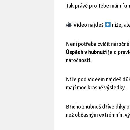
Tak právě pro Tebe mám funkč
Video najdeš
níže, al
Není potřeba cvičit náročné 
Úspěch v hubnutí
je o prav
náročnosti.
Níže pod videem najdeš důk
mají moc krásné výsledky.
Břicho zhubneš dříve díky p
než občasným extrémním v