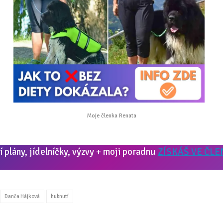
Moje členka Renata
 plány, jídelníčky, výzvy + moji poradnu
ZÍSKÁŠ VE ČLE
Danča Hájková
hubnutí