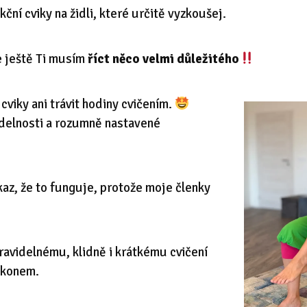
ní cviky na židli, které určitě vyzkoušej.
e ještě Ti musím
říct něco velmi důležitého
cviky ani trávit hodiny cvičením.
idelnosti a rozumně nastavené
az, že to funguje, protože moje členky
ravidelnému, klidně i krátkému cvičení
ýkonem.