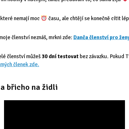
, které nemají moc
času, ale chtějí se konečně cítit lép
oje členství neznáš, mrkni zde:
Danča členství pro ženy
elé členství můžeš
30 dní testovat
bez závazku. Pokud Ti
 mých členek zde.
a břicho na židli