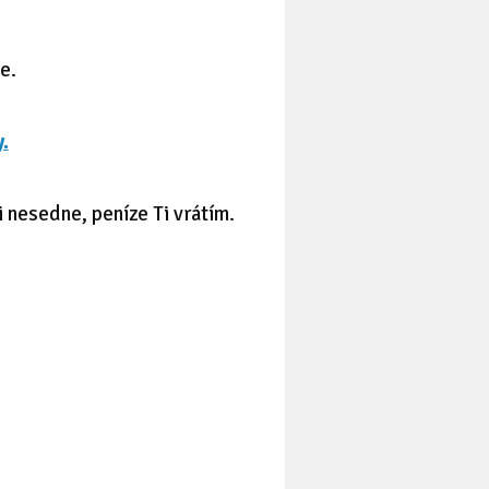
e.
.
 nesedne, peníze Ti vrátím.