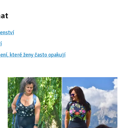
mat
enství
í
čení, které ženy často opakují