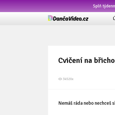
Splň týden
Cvičení na břicho
34520x
Nemáš ráda nebo nechceš ská