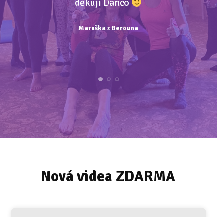
děkuji Dančo
Maruška z Berouna
Petra z Ostravy
Věra z Prahy
Nová videa ZDARMA