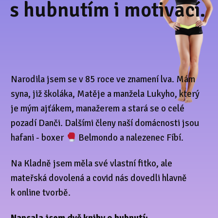
s hubnutím i motivací.
Narodila jsem se v 85 roce ve znamení lva. Mám
syna, již školáka, Matěje a manžela Lukyho, který
je mým ajťákem, manažerem a stará se o celé
pozadí Danči. Dalšími členy naší domácnosti jsou
hafani - boxer
Belmondo a nalezenec Fíbí.
Na Kladně jsem měla své vlastní fitko, ale
mateřská dovolená a covid nás dovedli hlavně
k online tvorbě.