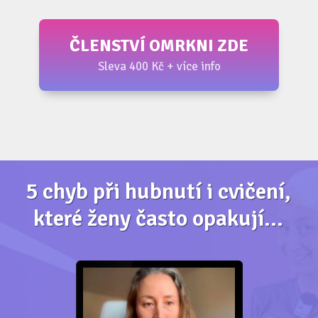
ČLENSTVÍ OMRKNI ZDE
Sleva 400 Kč + více info
5 chyb při hubnutí i cvičení,
které ženy často opakují...