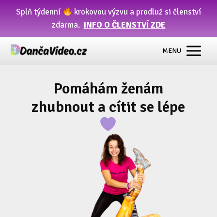
Splň týdenní
krokovou výzvu a prodluž si členství
zdarma.
INFO O ČLENSTVÍ ZDE
MENU
Pomáhám ženám
zhubnout a cítit se lépe