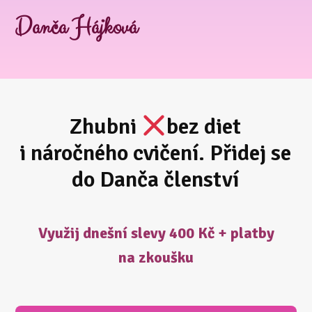
Danča Hájková
Zhubni
bez diet
i náročného cvičení. Přidej se
do Danča členství
Využij dnešní slevy 400 Kč + platby
na zkoušku