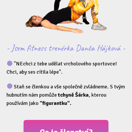
- Jsem fitness trenérka Danča Hájková -
"NEchci z tebe udělat vrcholového sportovce!
Chci, aby ses cítila lépe".
Staň se členkou a vše společně zvládneme. S tvým
hubnutím nám pomůže
tchyně Šárka
, kterou
používám jako
"figurantku".