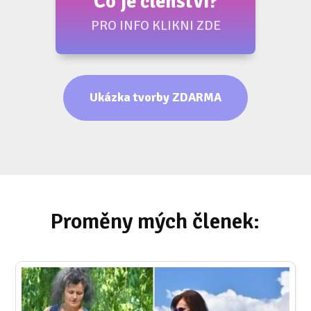
Co je členství?
PRO INFO KLIKNI ZDE
Ukázka tvorby ZDARMA
Proměny mých členek: