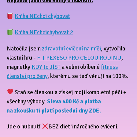
Napsala jsem dvě knihy o hubnutí:
Kniha NEchci chybovat
Kniha NEchcichybovat 2
Natočila jsem
zdravotní cvičení na míči
, vytvořila
vlastní hru -
FIT PEXESO PRO CELOU RODINU
,
magnetky
KDY to JÍST
a velmi obíbené
fitness
členství pro ženy
, kterému se teď věnuji na 100%.
Staň se členkou a získej moji kompletní péči +
všechny výhody.
Sleva 400 Kč a platba
na zkoušku ti platí poslední dny ZDE.
Jde o hubnutí
BEZ diet i náročného cvičení.