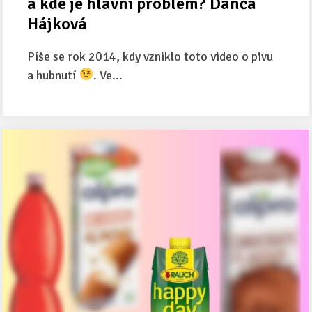
a kde je hlavní problém? Danča
Hájková
Píše se rok 2014, kdy vzniklo toto video o pivu
a hubnutí
. Ve...