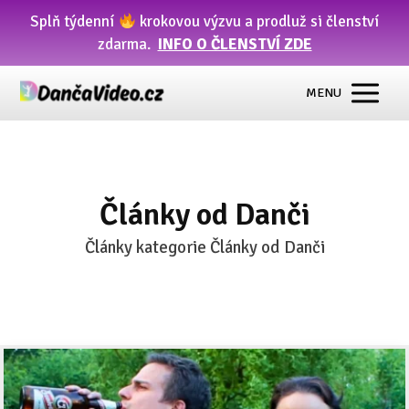
Splň týdenní
krokovou výzvu a prodluž si členství
zdarma.
INFO O ČLENSTVÍ ZDE
MENU
Články od Danči
Články kategorie Články od Danči