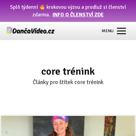
Splň týdenní
krokovou výzvu a prodluž si členství
zdarma.
INFO O ČLENSTVÍ ZDE
MENU
core trénink
Články pro štítek core trénink