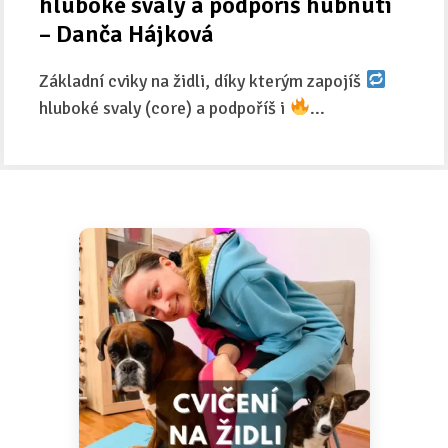
hluboké svaly a podpoříš hubnutí
– Danča Hájková
Základní cviky na židli, díky kterým zapojíš
hluboké svaly (core) a podpoříš i
...