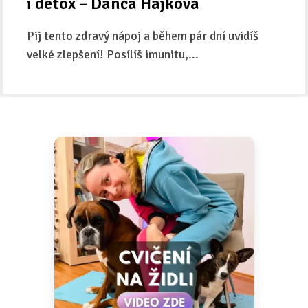
i detox – Danča Hájková
Pij tento zdravý nápoj a během pár dní uvidíš
velké zlepšení! Posílíš imunitu,...