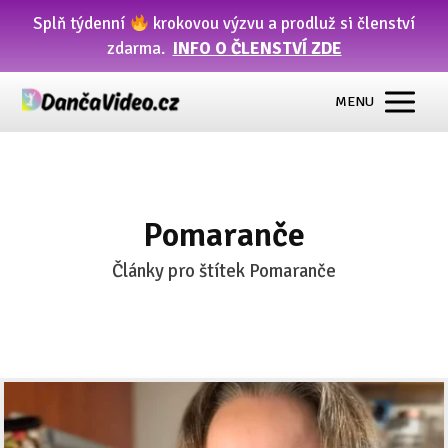
Splň týdenní
krokovou výzvu a prodluž si členství
zdarma.
INFO O ČLENSTVÍ ZDE
MENU
Pomaranče
Články pro štítek Pomaranče