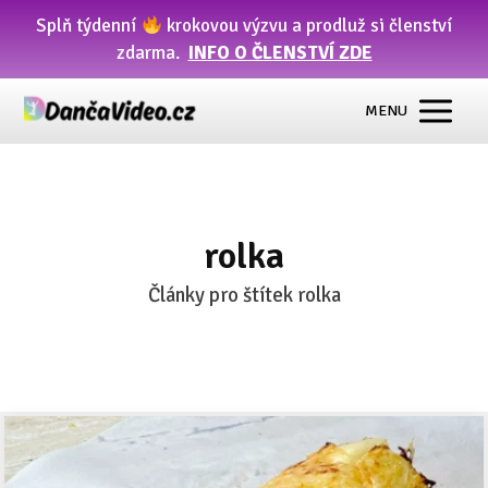
Splň týdenní
krokovou výzvu a prodluž si členství
zdarma.
INFO O ČLENSTVÍ ZDE
MENU
rolka
Články pro štítek rolka