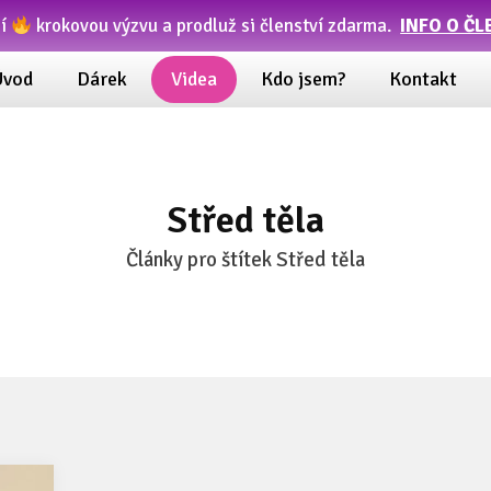
ní
krokovou výzvu a prodluž si členství zdarma.
INFO O ČL
Úvod
Dárek
Videa
Kdo jsem?
Kontakt
Střed těla
Články pro štítek Střed těla