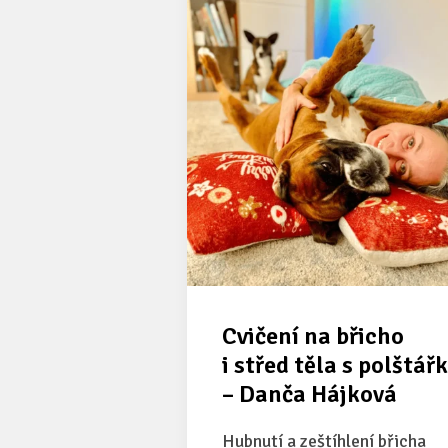
Cvičení na břicho
i střed těla s polštář
– Danča Hájková
Hubnutí a zeštíhlení břicha