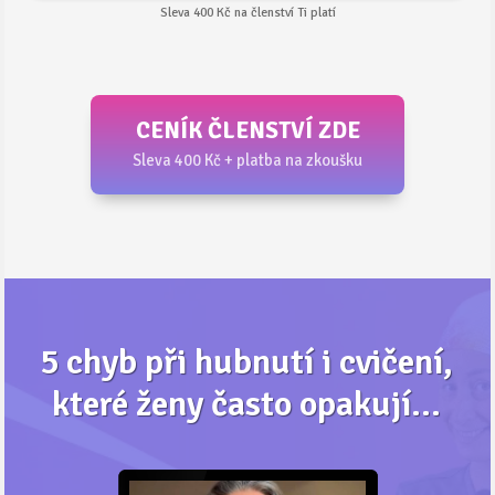
Sleva 400 Kč na členství Ti platí
CENÍK ČLENSTVÍ ZDE
Sleva 400 Kč + platba na zkoušku
5 chyb při hubnutí i cvičení,
které ženy často opakují...