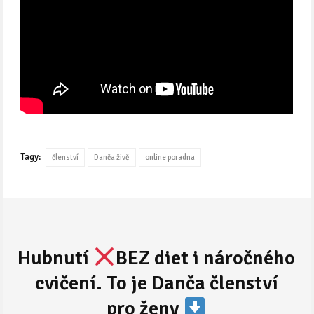
Tagy:
členství
Danča živě
online poradna
Hubnutí
BEZ diet i náročného
cvičení. To je Danča členství
pro ženy