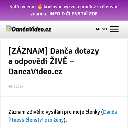
Splň týdenní
krokovou výzvu a prodluž si členství
zdarma.
INFO O ČLENSTVÍ ZDE
MENU
[ZÁZNAM] Danča dotazy
a odpovědi ŽIVĚ –
DancaVideo.cz
3604x
Záznam z živého vysílání pro moje členky (
Danča
fitness členství pro ženy
).