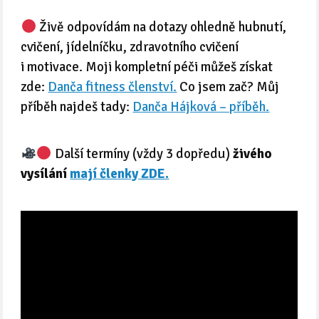
Živě odpovídám na dotazy ohledně hubnutí,
cvičení, jídelníčku, zdravotního cvičení
i motivace. Moji kompletní péči můžeš získat
zde:
Danča fitness členství.
Co jsem zač? Můj
příběh najdeš tady:
Danča Hájková – příběh.
Další termíny (vždy 3 dopředu)
živého
vysílání
mají členky ZDE.