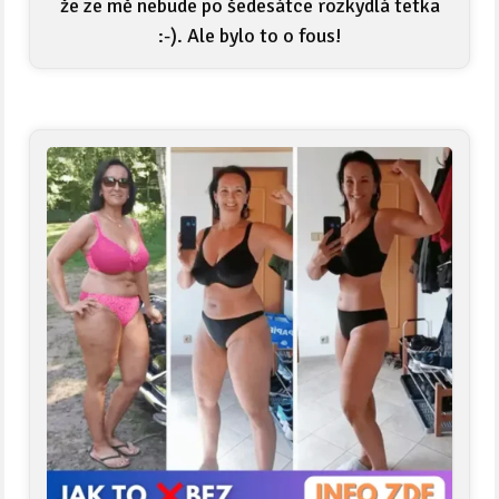
že ze mě nebude po šedesátce rozkydlá tetka
:-). Ale bylo to o fous!