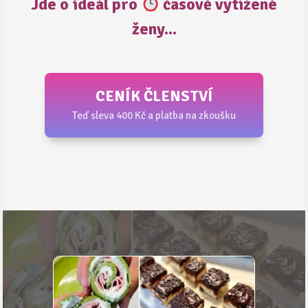
Jde o ideál pro
časově vytížené
ženy...
CENÍK ČLENSTVÍ
Teď sleva 400 Kč a platba na zkoušku