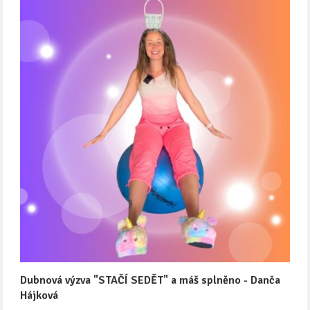
Dubnová výzva "STAČÍ SEDĚT" a máš splněno - Danča
Hájková