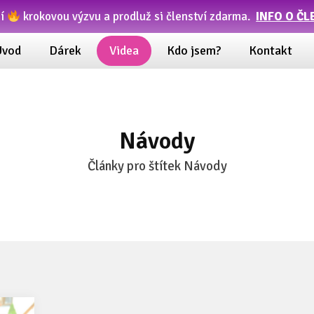
ní
krokovou výzvu a prodluž si členství zdarma.
INFO O ČL
Úvod
Dárek
Videa
Kdo jsem?
Kontakt
Návody
Články pro štítek Návody