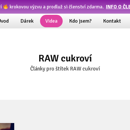
ní
krokovou výzvu a prodluž si členství zdarma.
INFO O ČL
Úvod
Dárek
Videa
Kdo jsem?
Kontakt
RAW cukroví
Články pro štítek RAW cukroví