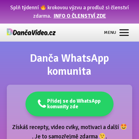
Splň týdenní
krokovou výzvu a prodluž si členství
zdarma.
INFO O ČLENSTVÍ ZDE
MENU
Danča WhatsApp
komunita
Přidej se do WhatsApp
komunity zde
Získáš recepty, video cviky, motivaci a další
. Je to samozřejmě zdarma
.