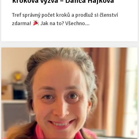
kroková výzva – Danča Hájková
Tref správný počet kroků a prodluž si členství
zdarma!
Jak na to? Všechno...