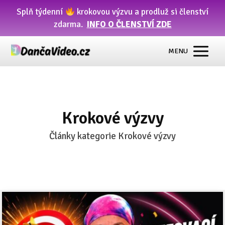
Splň týdenní
krokovou výzvu a prodluž si členství
zdarma.
INFO O ČLENSTVÍ ZDE
MENU
Krokové výzvy
Články kategorie Krokové výzvy