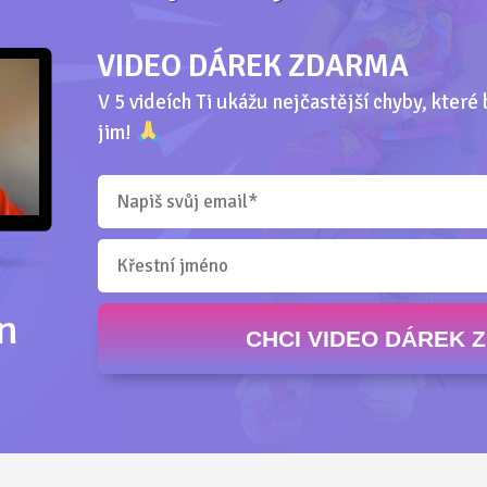
VIDEO DÁREK ZDARMA
V 5 videích Ti ukážu nejčastější chyby, které 
jim!
n
CHCI VIDEO DÁREK 