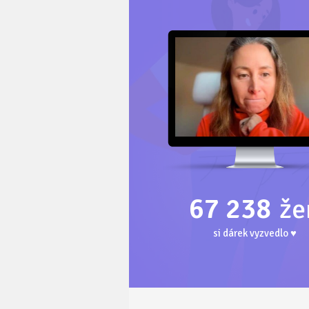
67 238
že
si dárek vyzvedlo ♥