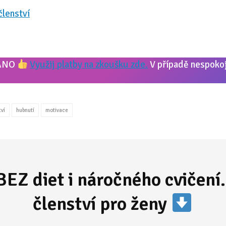
členství
ANO
Využij platby na zkoušku zde.
V případě nespokoj
ví
hubnutí
motivace
BEZ diet i náročného cvičení.
členství pro ženy