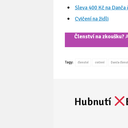
Sleva 400 Kč na Danča 
Cvičení na židli
Členství na zkoušku?
Tagy:
členství
cvičení
Danča členst
Hubnutí