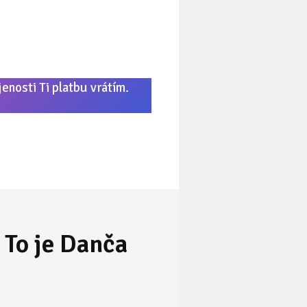
enosti Ti platbu vrátím.
 To je Danča