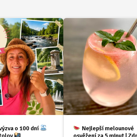
výzva o 100 dní
Nejlepší melounové
tolov
osvěžení za 5 minut | Zd