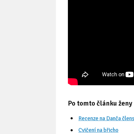
Po tomto článku ženy 
Recenze na Danča člens
Cvičení na břicho