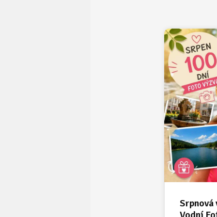
Srpnová 
Vodní Fo