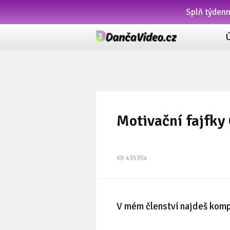
Splň týden
Motivační fajfk
43535x
V mém členství najdeš komp