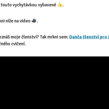
u touto vychytávkou vybavené
.
ni níže na video
.
znáš moje členství? Tak mrkni sem:
Danča členství pro 
čného cvičení.