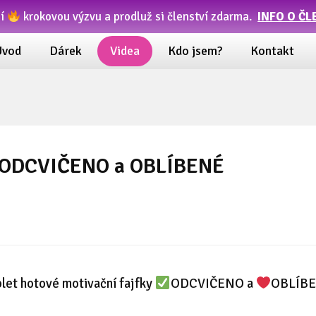
ní
krokovou výzvu a prodluž si členství zdarma.
INFO O ČL
Úvod
Dárek
Videa
Kdo jsem?
Kontakt
y ODCVIČENO a OBLÍBENÉ
let hotové motivační fajfky
ODCVIČENO a
OBLÍBE