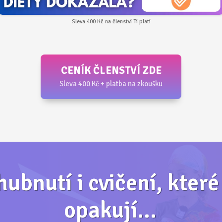
Sleva 400 Kč na členství Ti platí
CENÍK ČLENSTVÍ ZDE
Sleva 400 Kč + platba na zkoušku
hubnutí i cvičení, kter
opakují...