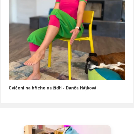
Cvičení na břicho na židli - Danča Hájková