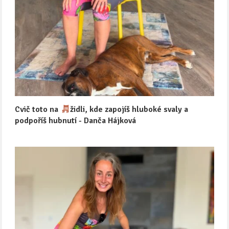
Cvič toto na
židli, kde zapojíš hluboké svaly a
podpoříš hubnutí - Danča Hájková