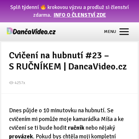
Splň týdenní
krokovou výzvu a prodluž si členství
zdarma.
INFO O ČLENSTVÍ ZDE
MENU
Cvičení na hubnutí #23 –
S RUČNÍKEM | DancaVideo.cz
4257x
Dnes půjde o 10 minutovku na hubnutí. Se
cvičením mi pomůže moje kamarádka Míša a ke
cvičení se ti bude hodit
ručník
nebo nějaký
provázek
. Pokud bys chtěla moji kompletní