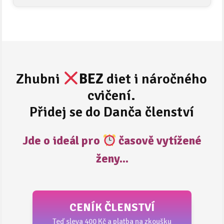
Zhubni
BEZ
diet i náročného
cvičení.
Přidej se do Danča členství
Jde o ideál pro
časově vytížené
ženy...
CENÍK ČLENSTVÍ
Teď sleva 400 Kč a platba na zkoušku