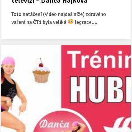
televizi – Danča Hájková
Toto natáčení (video najdeš níže) zdravého
vaření na ČT1 byla veliká
legrace....