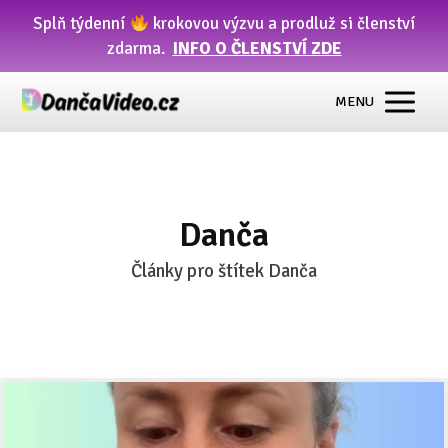
Splň týdenní
krokovou výzvu a prodluž si členství
zdarma.
INFO O ČLENSTVÍ ZDE
MENU
Danča
Články pro štítek Danča