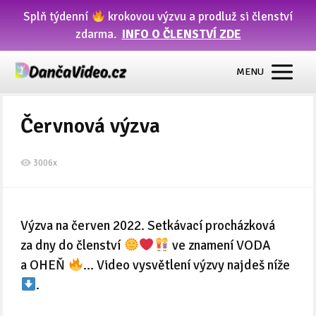
Splň týdenní
krokovou výzvu a prodluž si členství
zdarma.
INFO O ČLENSTVÍ ZDE
MENU
Červnová výzva
3006x
Výzva na červen 2022. Setkávací procházková
za dny do členství
ve znamení VODA
a OHEŇ
… Video vysvětlení výzvy najdeš níže
.