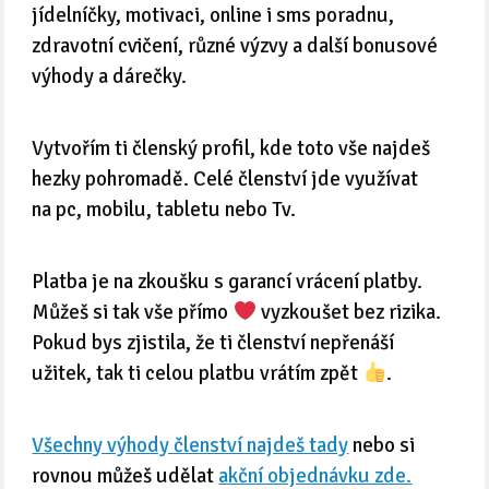
jídelníčky, motivaci, online i sms poradnu,
zdravotní cvičení, různé výzvy a další bonusové
výhody a dárečky.
Vytvořím ti členský profil, kde toto vše najdeš
hezky pohromadě. Celé členství jde využívat
na pc, mobilu, tabletu nebo Tv.
Platba je na zkoušku s garancí vrácení platby.
Můžeš si tak vše přímo
vyzkoušet bez rizika.
Pokud bys zjistila, že ti členství nepřenáší
užitek, tak ti celou platbu vrátím zpět
.
Všechny výhody členství najdeš tady
nebo si
rovnou můžeš udělat
akční objednávku zde.