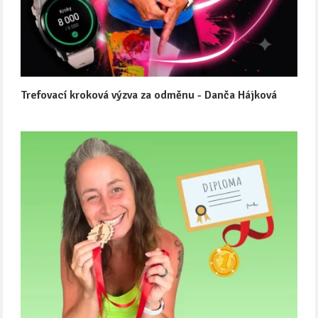
Trefovací kroková výzva za odměnu - Danča Hájková