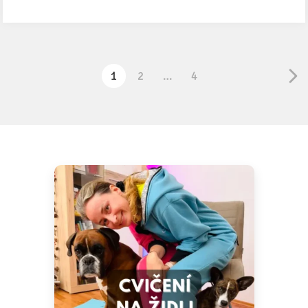
1
2
…
4