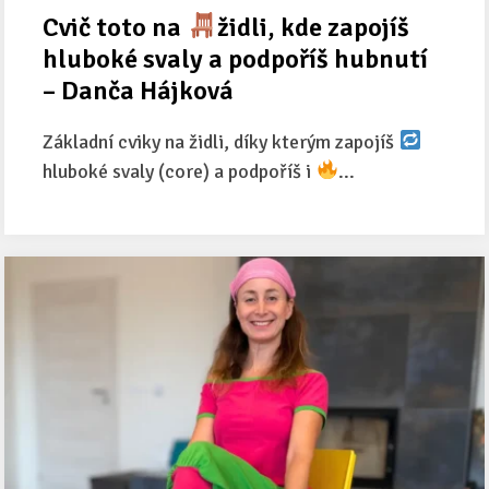
Cvič toto na
židli, kde zapojíš
hluboké svaly a podpoříš hubnutí
– Danča Hájková
Základní cviky na židli, díky kterým zapojíš
hluboké svaly (core) a podpoříš i
...