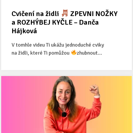
Cvičení na židli
ZPEVNI NOŽKY
a ROZHÝBEJ KYČLE – Danča
Hájková
V tomhle videu Ti ukážu jednoduché cviky
na židli, které Ti pomůžou
zhubnout...