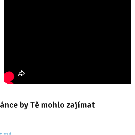
ánce by Tě mohlo zajímat
st zad