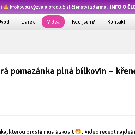
ní
krokovou výzvu a prodluž si členství zdarma.
INFO O ČL
Úvod
Dárek
Videa
Kdo jsem?
Kontakt
brá pomazánka plná bílkovin – kře
ka, kterou prostě musíš zkusit
. Video recept najdeš 