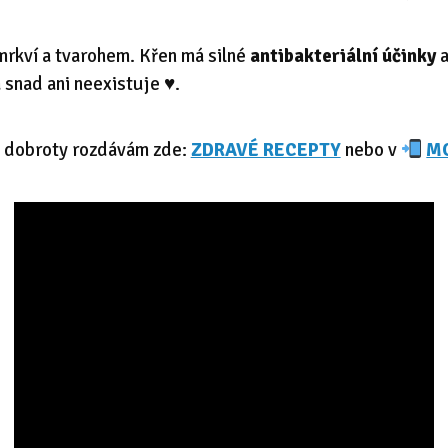
mrkví a tvarohem. Křen má silné
antibakteriální účinky
a
snad ani neexistuje ♥️.
 dobroty rozdávám zde:
ZDRAVÉ RECEPTY
nebo v
MO