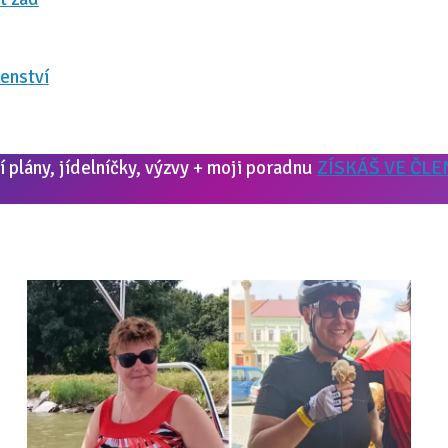
enství
 plány, jídelníčky, výzvy + moji poradnu
ZÍSKÁŠ VE ČLE