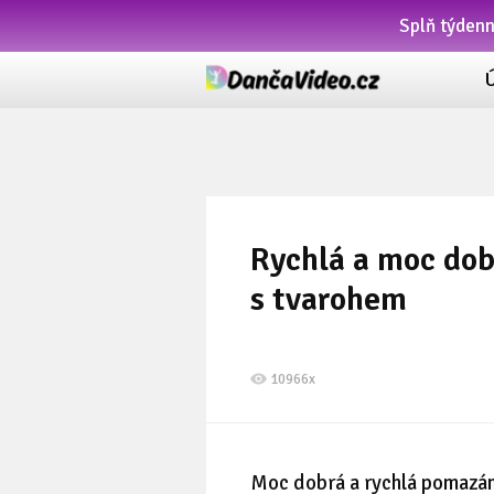
Splň týden
Rychlá a moc do
s tvarohem
10966x
Moc dobrá a rychlá pomazán