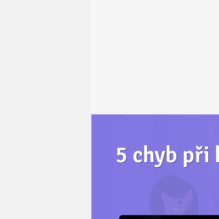
5 chyb při 