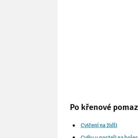
Po křenové pomaz
Cvičení na židli
Cviky v posteli na bole