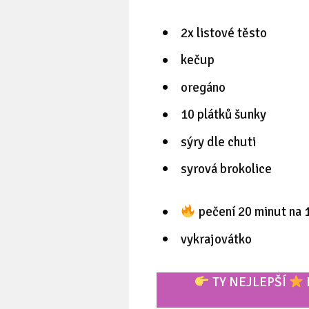
2x listové těsto
kečup
oregáno
10 plátků šunky
sýry dle chuti
syrová brokolice
pečení 20 minut na 
vykrajovátko
TY NEJLEPŠÍ