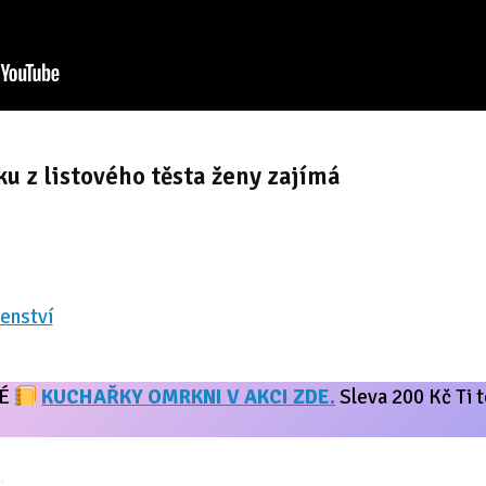
 z listového těsta ženy zajímá
enství
NÉ
KUCHAŘKY OMRKNI V AKCI ZDE.
Sleva 200 Kč Ti t