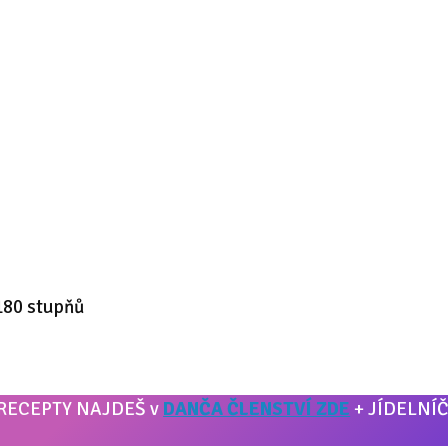
180 stupňů
RECEPTY NAJDEŠ v
DANČA ČLENSTVÍ ZDE
+ JÍDELNÍČ