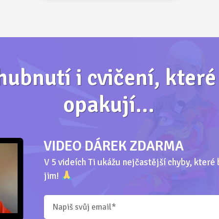
hubnutí i cvičení, kter
opakují...
VIDEO DÁREK ZDARMA
V 5 videích Ti ukážu nejčastější chyby, které 
jim!