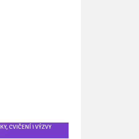
KY, CVIČENÍ i VÝZVY