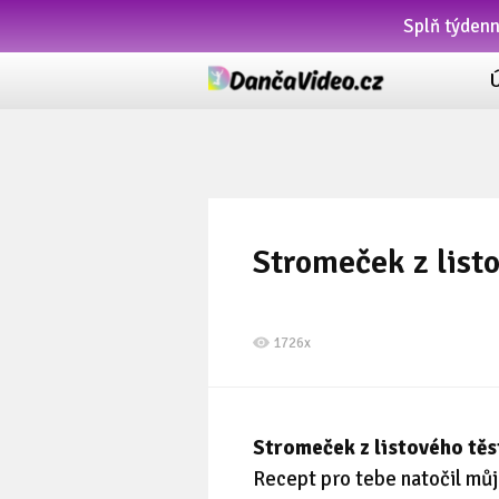
Splň týden
Stromeček z list
1726x
Stromeček z listového těs
Recept pro tebe natočil mů