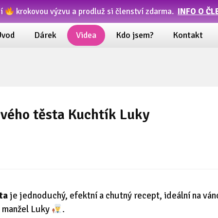
ní
krokovou výzvu a prodluž si členství zdarma.
INFO O ČL
Úvod
Dárek
Videa
Kdo jsem?
Kontakt
ového těsta Kuchtík Luky
ta
je jednoduchý, efektní a chutný recept, ideální na váno
j manžel Luky
.