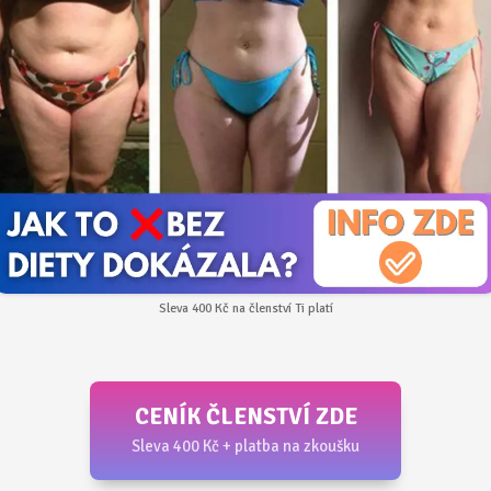
Sleva 400 Kč na členství Ti platí
CENÍK ČLENSTVÍ ZDE
Sleva 400 Kč + platba na zkoušku