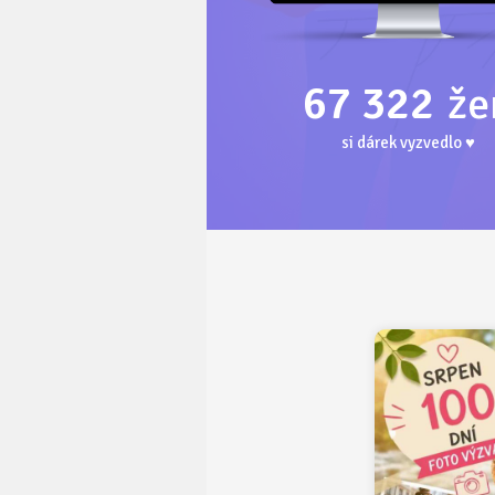
67 322
že
si dárek vyzvedlo ♥