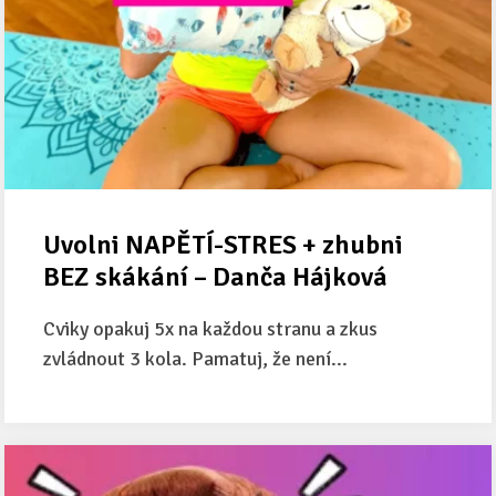
Uvolni NAPĚTÍ-STRES + zhubni
BEZ skákání – Danča Hájková
Cviky opakuj 5x na každou stranu a zkus
zvládnout 3 kola. Pamatuj, že není...